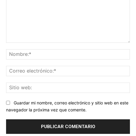
Comentario:
No
Co
ele
Sit
we
Guardar mi nombre, correo electrónico y sitio web en este
navegador la próxima vez que comente.