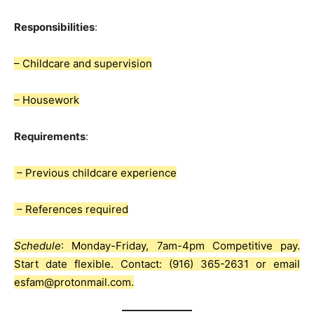
Responsibilities
:
– Childcare and supervision
– Housework
Requirements
:
– Previous childcare experience
– References required
Schedule
: Monday-Friday, 7am-4pm Competitive pay.
Start date flexible. Contact: (916) 365-2631 or email
esfam@protonmail.com.