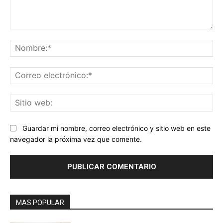
Comentario:
No
Co
ele
Sit
we
Guardar mi nombre, correo electrónico y sitio web en este
navegador la próxima vez que comente.
MAS POPULAR