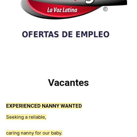
Vacantes
EXPERIENCED NANNY WANTED
Seeking a reliable,
caring nanny for our baby.