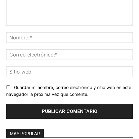
Comentario:
No
Co
ele
Sit
we
Guardar mi nombre, correo electrónico y sitio web en este
navegador la próxima vez que comente.
MAS POPULAR