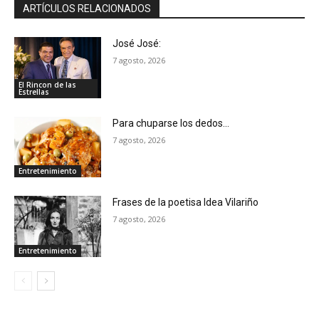
ARTÍCULOS RELACIONADOS
José José:
7 agosto, 2026
El Rincon de las
Estrellas
Para chuparse los dedos…
7 agosto, 2026
Entretenimiento
Frases de la poetisa Idea Vilariño
7 agosto, 2026
Entretenimiento