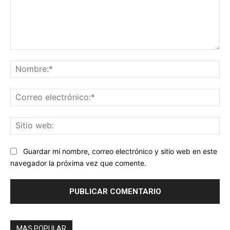
Comentario:
No
Co
ele
Sit
we
Guardar mi nombre, correo electrónico y sitio web en este
navegador la próxima vez que comente.
MAS POPULAR