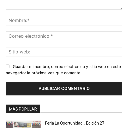
Comentario:
No
Co
ele
Sit
we
Guardar mi nombre, correo electrónico y sitio web en este
navegador la próxima vez que comente.
MAS POPULAR
Feria La Oportunidad… Edición 27