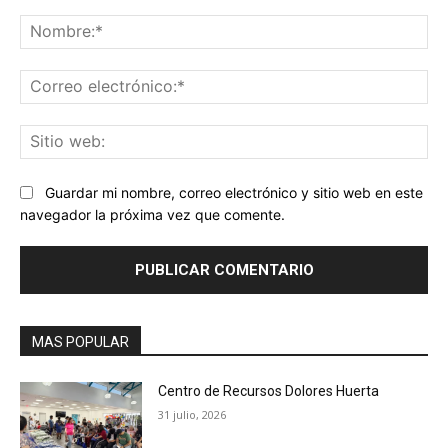
Comentario:
No
Co
ele
Sit
we
Guardar mi nombre, correo electrónico y sitio web en este
navegador la próxima vez que comente.
MAS POPULAR
Centro de Recursos Dolores Huerta
31 julio, 2026