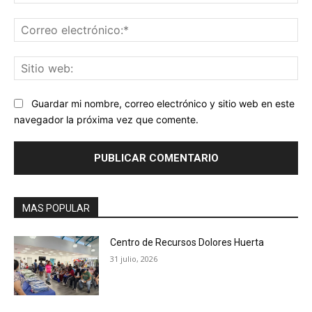
Co
ele
Sit
we
Guardar mi nombre, correo electrónico y sitio web en este
navegador la próxima vez que comente.
MAS POPULAR
Centro de Recursos Dolores Huerta
31 julio, 2026