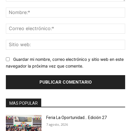
Comentario:
No
Co
ele
Sit
we
Guardar mi nombre, correo electrónico y sitio web en este
navegador la próxima vez que comente.
MAS POPULAR
Feria La Oportunidad… Edición 27
7 agosto, 2026