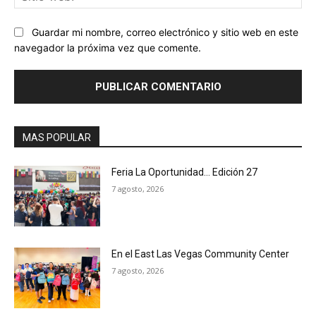
we
Guardar mi nombre, correo electrónico y sitio web en este
navegador la próxima vez que comente.
MAS POPULAR
Feria La Oportunidad… Edición 27
7 agosto, 2026
En el East Las Vegas Community Center
7 agosto, 2026