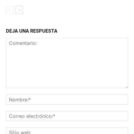
DEJA UNA RESPUESTA
Comentario:
No
Co
ele
Sit