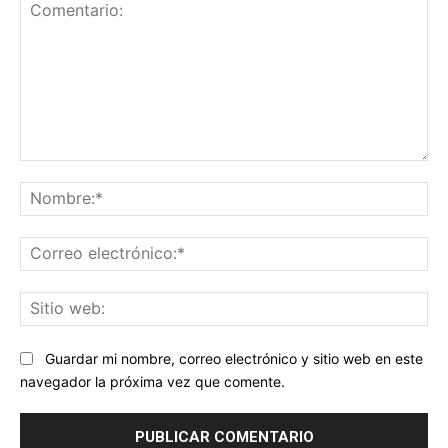
Comentario:
No
Co
ele
Sit
we
Guardar mi nombre, correo electrónico y sitio web en este
navegador la próxima vez que comente.