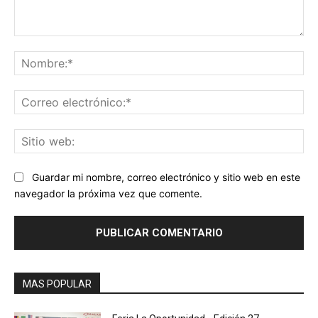
Comentario:
No
Co
ele
Sit
we
Guardar mi nombre, correo electrónico y sitio web en este
navegador la próxima vez que comente.
MAS POPULAR