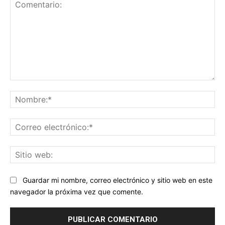
Comentario:
No
Co
ele
Sit
we
Guardar mi nombre, correo electrónico y sitio web en este
navegador la próxima vez que comente.