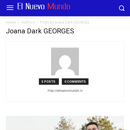
Home
Authors
Posts by Joana Dark GEORGES
Joana Dark GEORGES
5 POSTS
0 COMMENTS
http://elnuevomundo.lv