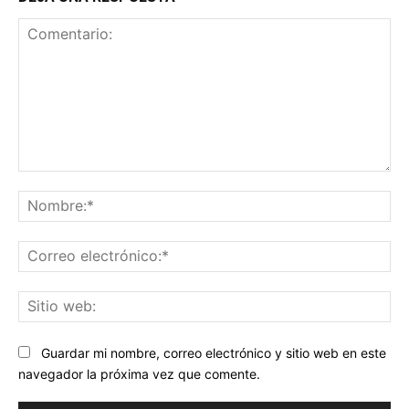
Comentario:
No
Co
ele
Sit
we
Guardar mi nombre, correo electrónico y sitio web en este
navegador la próxima vez que comente.