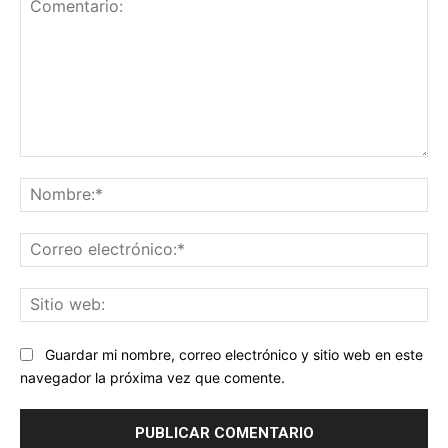
Comentario:
No
Co
ele
Sit
we
Guardar mi nombre, correo electrónico y sitio web en este
navegador la próxima vez que comente.