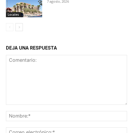
7 agosto, 2026
Locales
DEJA UNA RESPUESTA
Comentario:
No
Co