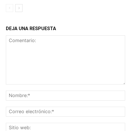
DEJA UNA RESPUESTA
Comentario:
No
Co
ele
Sit