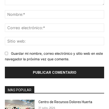
Comentario:
No
Co
ele
Sit
we
Guardar mi nombre, correo electrónico y sitio web en este
navegador la próxima vez que comente.
MAS POPULAR
Centro de Recursos Dolores Huerta
31 julio, 2026