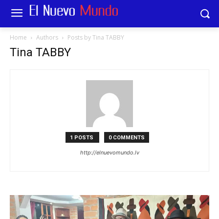
Home
Authors
Posts by Tina TABBY
Tina TABBY
1 POSTS
0 COMMENTS
http://elnuevomundo.lv