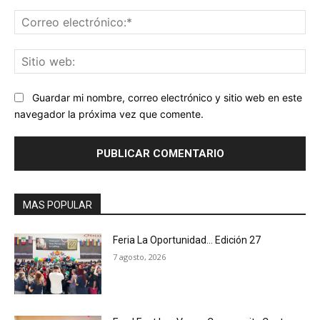
Co
ele
Sit
we
Guardar mi nombre, correo electrónico y sitio web en este
navegador la próxima vez que comente.
MAS POPULAR
Feria La Oportunidad… Edición 27
7 agosto, 2026