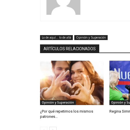
Lo de aquí... lo de allá
Opinión y Superación
ARTÍCULOS RELACIONADOS
Opinión y Superación
Opinión y S
¿Por qué repetimos los mismos
Regina Sim
patrones…