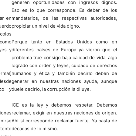
generen oportunidades con ingresos dignos.
Eso es lo que corresponde. Es deber de los
ar en
mandatarios, de las respectivas autoridades,
uerdo
propiciar un nivel de vida digno.
colos
 como
Porque tanto en Estados Unidos como en
yes y
diferentes países de Europa ya vieron que el
problema trae consigo baja calidad de vida, algo
logrado con orden y leyes, cuidado de derechos
ormal)
humanos y ética y también decirlo deben de
desde
generar en nuestras naciones ayuda, aunque
ico y
duele decirlo, la corrupción la diluye.
ICE es la ley y debemos respetar. Debemos
ones
reclamar, exigir en nuestras naciones de origen.
enirse
Ahí sí corresponde reclamar fuerte. Ya basta de
stento
décadas de lo mismo.