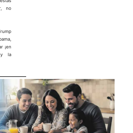
estas
r, no
Trump
Obama,
ar ¡en
 y la