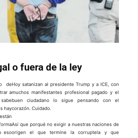
al o fuera de la ley
to de
Hoy satanizan al presidente Trump y a ICE, con
trar a
muchos manifestantes profesional pagado y el
e sabe
buen ciudadano lo sigue pensando con el
es hay
corazón. Cuidado.
están
forma
Así que porqué no exigir a nuestras naciones de
o eso
origen el que termine la corruptela y que