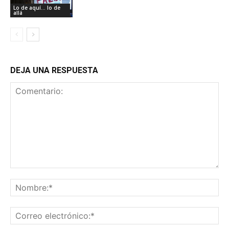
Lo de aquí... lo de
allá
DEJA UNA RESPUESTA
Comentario:
No
Co
ele