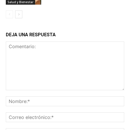
Salud y Bienestar
DEJA UNA RESPUESTA
Comentario:
No
Co
ele