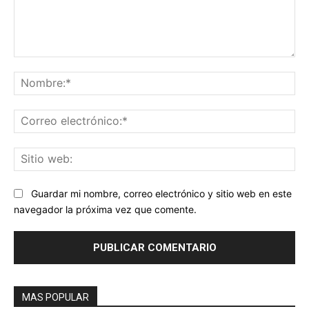
Comentario:
No
Co
ele
Sit
we
Guardar mi nombre, correo electrónico y sitio web en este
navegador la próxima vez que comente.
MAS POPULAR