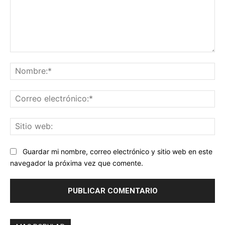
Comentario:
No
Co
ele
Sit
we
Guardar mi nombre, correo electrónico y sitio web en este
navegador la próxima vez que comente.