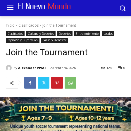
Inicio
Clasificados
Join the Tournament
Clasificados
Cultura y Deportes
Deportes
Entretenimiento
Locales
Opinión y Superación
Salud y Bienestar
Join the Tournament
By
Alexander VIVAS
20 febrero, 2026
124
0