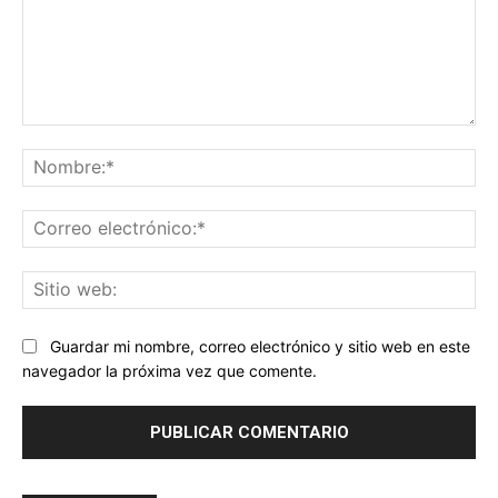
Comentario:
No
Co
ele
Sit
we
Guardar mi nombre, correo electrónico y sitio web en este
navegador la próxima vez que comente.