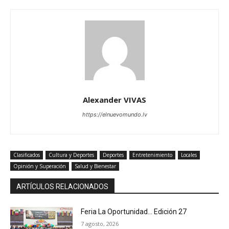
Alexander VIVAS
https://elnuevomundo.lv
Clasificados
Cultura y Deportes
Deportes
Entretenimiento
Locales
Opinión y Superación
Salud y Bienestar
ARTÍCULOS RELACIONADOS
Feria La Oportunidad… Edición 27
7 agosto, 2026