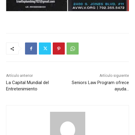
Artículo anterior
Artículo siguiente
La Capital Mundial del
Seniors Law Program ofrece
Entretenimiento
ayuda…