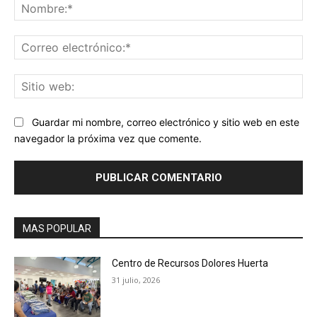
No
Co
ele
Sit
we
Guardar mi nombre, correo electrónico y sitio web en este
navegador la próxima vez que comente.
MAS POPULAR
Centro de Recursos Dolores Huerta
31 julio, 2026