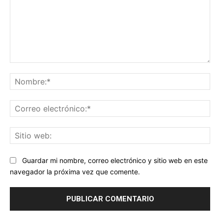
Comentario:
No
Co
ele
Sit
we
Guardar mi nombre, correo electrónico y sitio web en este
navegador la próxima vez que comente.