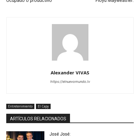
Ocupado o productivo
Floyd Mayweather:
Alexander VIVAS
https://elnuevomundo.lv
Entretenimiento
El Capy
ARTÍCULOS RELACIONADOS
José José: