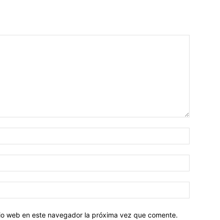
Nombre:
Correo
electróni
Sitio
web:
itio web en este navegador la próxima vez que comente.