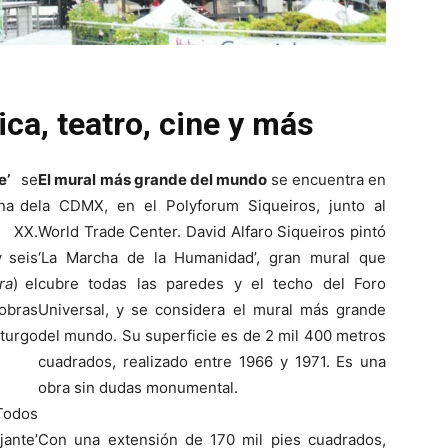
ca, teatro, cine y más
e’
se
El mural más grande del mundo
se encuentra en
una de
la CDMX, en el Polyforum Siqueiros, junto al
o XX.
World Trade Center. David Alfaro Siqueiros pintó
 seis
‘La Marcha de la Humanidad’, gran mural que
ra
) el
cubre todas las paredes y el techo del Foro
 obras
Universal, y se considera el mural más grande
turgo
del mundo. Su superficie es de 2 mil 400 metros
cuadrados, realizado entre 1966 y 1971. Es una
obra sin dudas monumental.
Todos
jante’
Con una extensión de 170 mil pies cuadrados,