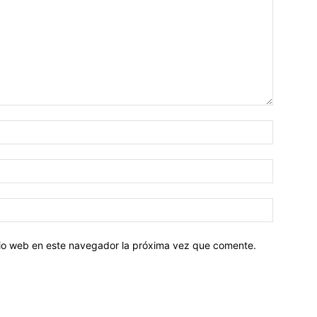
Nombre:
Correo
electróni
Sitio
web:
itio web en este navegador la próxima vez que comente.