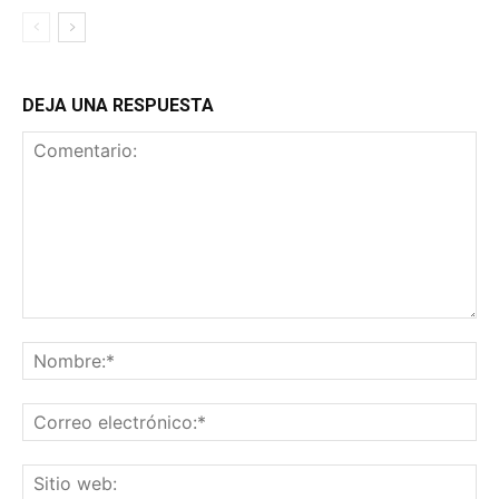
DEJA UNA RESPUESTA
Comentario:
No
Co
ele
Sit
we