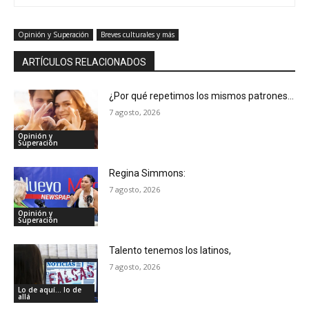
Opinión y Superación
Breves culturales y más
ARTÍCULOS RELACIONADOS
¿Por qué repetimos los mismos patrones…
7 agosto, 2026
Opinión y
Superación
Regina Simmons:
7 agosto, 2026
Opinión y
Superación
Talento tenemos los latinos,
7 agosto, 2026
Lo de aquí... lo de
allá