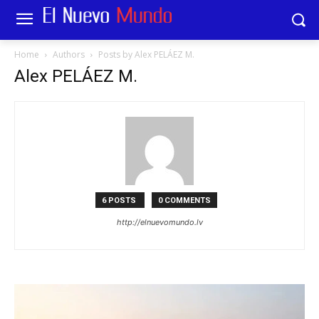
Home
Authors
Posts by Alex PELÁEZ M.
Alex PELÁEZ M.
6 POSTS
0 COMMENTS
http://elnuevomundo.lv