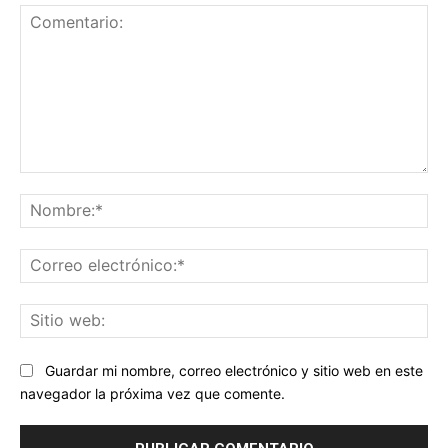
Comentario:
No
Co
ele
Sit
we
Guardar mi nombre, correo electrónico y sitio web en este
navegador la próxima vez que comente.