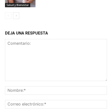
Salud y Bienestar
DEJA UNA RESPUESTA
Comentario:
No
Co
ele